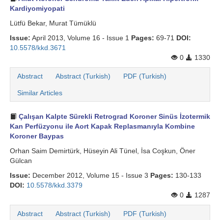
Kardiyomiyopati
Lütfü Bekar, Murat Tümüklü
Issue:
April 2013, Volume 16 - Issue 1
Pages:
69-71
DOI:
10.5578/kkd.3671
0
1330
Abstract
Abstract (Turkish)
PDF (Turkish)
Similar Articles
Çalışan Kalpte Sürekli Retrograd Koroner Sinüs İzotermik
Kan Perfüzyonu ile Aort Kapak Replasmanıyla Kombine
Koroner Baypas
Orhan Saim Demirtürk, Hüseyin Ali Tünel, İsa Coşkun, Öner
Gülcan
Issue:
December 2012, Volume 15 - Issue 3
Pages:
130-133
DOI:
10.5578/kkd.3379
0
1287
Abstract
Abstract (Turkish)
PDF (Turkish)