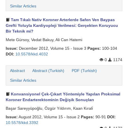
Similar Articles
Tam Tıkalı Nativ Koroner Arterlerde Safen Ven Baypas
Grefti Yoluyla Kardiyopleji Verilmesi: Gerçekten Koruyucu
Bir Teknik mi?
Mete Gürsoy, Vedat Bakuy, Ali Can Hatemi
Issue:
December 2012, Volume 15 - Issue 3
Pages:
100-104
DOI:
10.5578/kkd.4032
0
1174
Abstract
Abstract (Turkish)
PDF (Turkish)
Similar Articles
Konvansiyonel Çek-Çıkart Yöntemiyle Yapılan Proksimal
Koroner Endarterektominin Değişik Sonuçları
Başar Sareyyüpoğlu, Özgür Yıldırım, Kaan Kırali̇
Issue:
August 2012, Volume 15 - Issue 2
Pages:
90-91
DOI:
10.5578/kkd.3392