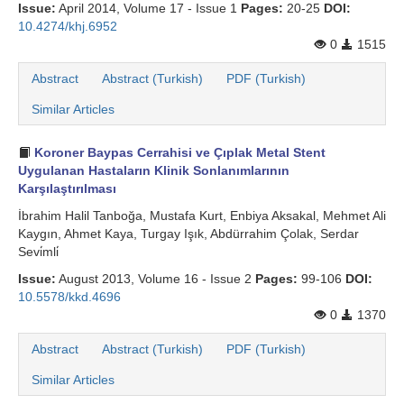
Issue:
April 2014, Volume 17 - Issue 1
Pages:
20-25
DOI:
10.4274/khj.6952
0
1515
Abstract
Abstract (Turkish)
PDF (Turkish)
Similar Articles
Koroner Baypas Cerrahisi ve Çıplak Metal Stent
Uygulanan Hastaların Klinik Sonlanımlarının
Karşılaştırılması
İbrahim Halil Tanboğa, Mustafa Kurt, Enbiya Aksakal, Mehmet Ali
Kaygın, Ahmet Kaya, Turgay Işık, Abdürrahim Çolak, Serdar
Sevi̇mli̇
Issue:
August 2013, Volume 16 - Issue 2
Pages:
99-106
DOI:
10.5578/kkd.4696
0
1370
Abstract
Abstract (Turkish)
PDF (Turkish)
Similar Articles