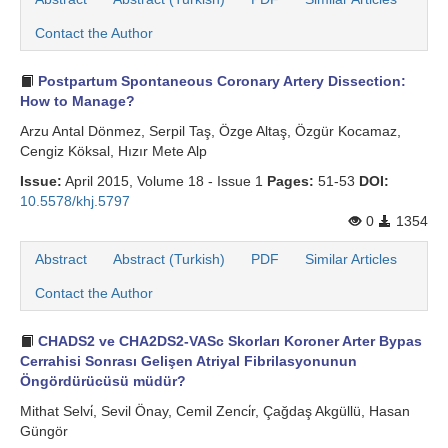
Search Articles
Contact the Author
Postpartum Spontaneous Coronary Artery Dissection:
How to Manage?
Arzu Antal Dönmez, Serpil Taş, Özge Altaş, Özgür Kocamaz,
Cengiz Köksal, Hızır Mete Alp
Issue:
April 2015, Volume 18 - Issue 1
Pages:
51-53
DOI:
10.5578/khj.5797
0
1354
Abstract
Abstract (Turkish)
PDF
Similar Articles
Contact the Author
CHADS2 ve CHA2DS2-VASc Skorları Koroner Arter Bypas
Cerrahisi Sonrası Gelişen Atriyal Fibrilasyonunun
Öngördürücüsü müdür?
Mithat Selvi̇, Sevil Önay, Cemil Zenci̇r, Çağdaş Akgüllü, Hasan
Güngör