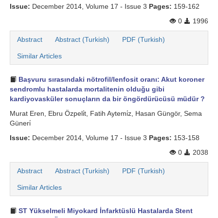
Issue:
December 2014, Volume 17 - Issue 3
Pages:
159-162
0
1996
Abstract
Abstract (Turkish)
PDF (Turkish)
Similar Articles
Başvuru sırasındaki nötrofil/lenfosit oranı: Akut koroner
sendromlu hastalarda mortalitenin olduğu gibi
kardiyovasküler sonuçların da bir öngördürücüsü müdür ?
Murat Eren, Ebru Özpeli̇t, Fatih Aytemi̇z, Hasan Güngör, Sema
Güneri̇
Issue:
December 2014, Volume 17 - Issue 3
Pages:
153-158
0
2038
Abstract
Abstract (Turkish)
PDF (Turkish)
Similar Articles
ST Yükselmeli Miyokard İnfarktüslü Hastalarda Stent