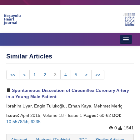
Home
Similar Articles
About Journal
<<
Aims & Scope
<
1
2
3
4
5
>
>>
Editorial Board
Spontaneous Dissection of Circumflex Coronary Artery
in a Young Male Patient
Instructions to Authors
İbrahim Uyar, Engin Tulukoğlu, Erhan Kaya, Mehmet Meri̇ç
Instructions to Reviewers
Issue:
April 2015, Volume 18 - Issue 1
Pages:
60-62
DOI:
10.5578/khj.6235
Ethics & Policies
0
1541
Contact Us
Abstract
Abstract (Turkish)
PDF
Similar Articles