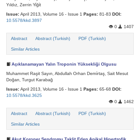
Yıldız, Zerrin Yi̇ği̇t
Issue:
April 2013, Volume 16 - Issue 1
Pages:
81-83
DOI:
10.5578/kkd.3897
0
1407
Abstract
Abstract (Turkish)
PDF (Turkish)
Similar Articles
Açıklanamayan Yalın Troponin Yüksekliği Olgusu
Muhammet Raşit Sayın, Abdullah Orhan Demi̇rtaş, Sait Mesut
Doğan, Turgut Karabağ
Issue:
April 2013, Volume 16 - Issue 1
Pages:
65-68
DOI:
10.5578/kkd.3625
0
1462
Abstract
Abstract (Turkish)
PDF (Turkish)
Similar Articles
Akut Koroner Sendromu Taklit Eden Apikal Hipertrofik