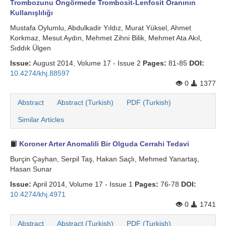
Trombozunu Öngörmede Trombosit-Lenfosit Oranının
Kullanışlılığı
Mustafa Oylumlu, Abdulkadir Yıldız, Murat Yüksel, Ahmet
Korkmaz, Mesut Aydın, Mehmet Zihni Bilik, Mehmet Ata Akıl,
Sıddık Ülgen
Issue:
August 2014, Volume 17 - Issue 2
Pages:
81-85
DOI:
10.4274/khj.88597
0
1377
Abstract
Abstract (Turkish)
PDF (Turkish)
Similar Articles
Koroner Arter Anomalili Bir Olguda Cerrahi Tedavi
Burçin Çayhan, Serpil Taş, Hakan Saçlı, Mehmed Yanartaş,
Hasan Sunar
Issue:
April 2014, Volume 17 - Issue 1
Pages:
76-78
DOI:
10.4274/khj.4971
0
1741
Abstract
Abstract (Turkish)
PDF (Turkish)