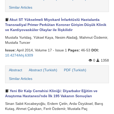
Similar Articles
Akut ST Yükselmeli Miyokard İnfarktüslü Hastalarda
Transradiyal Primer Perkütan Koroner Girişim Düşük Klinik
ve Kardiyovasküler Olaylar ile İlişkilidir
Mustafa Yurtdaş, Yüksel Kaya, Nesim Aladağ, Mahmut Özdemir,
Mustafa Tuncer
Issue:
April 2014, Volume 17 - Issue 1
Pages:
46-53
DOI:
10.4274/khj.6309
0
1358
Abstract
Abstract (Turkish)
PDF (Turkish)
Similar Articles
Yeni Bir Kalp Cerrahisi Kliniği: Diyarbakır Eğitim ve
Araştırma Hastanesi'nde İlk 195 Vakanın Sonuçları
Sinan Sabit Kocabeyoğlu, Erdem Çeti̇n, Arda Özyüksel, Barış
Kutaş, Ahmet Çalışkan, Ferit Özdemi̇r, Mustafa Paç