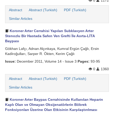
0
1172
Abstract
Abstract (Turkish)
PDF (Turkish)
Similar Articles
Koroner Arter Cerrahisi Yapılan Subklavyen Arter
Stenozlu Bir Hastada Safen Ven Grefti İle Aorta-LİTA
Baypası
Gökhan Lafçı, Adnan Alçınkaya, Kumral Ergün Çağlı, Ersin
Kadi̇roğulları, Sarper R. Ökten, Kerim Çağlı
Issue:
December 2011, Volume 14 - Issue 3
Pages:
93-95
0
1360
Abstract
Abstract (Turkish)
PDF (Turkish)
Similar Articles
Koroner Arter Baypas Cerrahisinde Kullanılan Heparin
Kaplı Olan ve Olmayan Oksijenatörlerin Böbrek
Fonksiyonları Üzerine Olan Etkisinin Karşılaştırılması