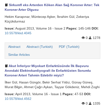
Sirkumfl eks Arterden Köken Alan Sağ Koroner Arter: Tek
Koroner Arter Olgusu
Hekim Karapınar, Müntecep Aşker, İbrahim Gül, Zekeriya
Küçükdurmaz
Issue:
August 2013, Volume 16 - Issue 2
Pages:
145-146
DOI:
10.5578/kkd.4045
0
1278
Abstract
Abstract (Turkish)
PDF (Turkish)
Similar Articles
Akut İnferiyor Miyokart Enfarktüsünde İlk Başvuru
Anındaki Elektrokardiyografi ile Enfarktüsten Sorumlu
Koroner Arteri Tahmin Edebilir miyiz?
İlker Gül, Hasan Güngör, Bekir Serhat Yıldız, Günay Güneş,
Murat Bilgin, Ahmet Çağrı Aykan, Tayyar Gökdeniz, Mehdi Zoghi
Issue:
April 2013, Volume 16 - Issue 1
Pages:
47-53
DOI:
10.5578/kkd.4562
0
1335