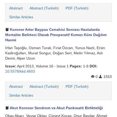
Abstract
Abstract (Turkish)
PDF (Turkish)
Similar Articles
Koroner Arter Baypas Cerrahisi Sonrası Hastalarda
Mortalite Belirteci Olarak Preoperatif Kırmızı Küre Dağılım
Hacmi
İrfan Taşoğlu, Osman Turak, Fırat Özcan, Yunus Nazlı, Ersin
Kadiroğulları, Murat Songur, Doğan Sert, Metin Yılmaz, Aslı
Demir, Alper Uzun
Issue:
April 2013, Volume 16 - Issue 1
Pages:
1-6
DOI:
10.5578/kkd.4603
0
1553
Abstract
Abstract (Turkish)
PDF (Turkish)
Similar Articles
Akut Koroner Sendrom ve Akut Pankreatit Birlikteliği
Okay Abacı, Veyse Oktay, Cüneyt Kocaş, Onur Baydar, Ahmet