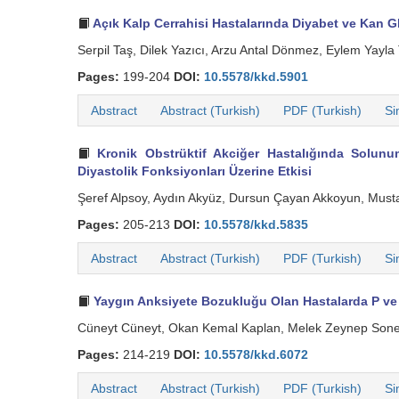
Açık Kalp Cerrahisi Hastalarında Diyabet ve Kan G
Serpil Taş, Dilek Yazıcı, Arzu Antal Dönmez, Eylem Yay
Pages:
199-204
DOI:
10.5578/kkd.5901
Abstract
Abstract (Turkish)
PDF (Turkish)
Si
Kronik Obstrüktif Akciğer Hastalığında Solunu
Diyastolik Fonksiyonları Üzerine Etkisi
Şeref Alpsoy, Aydın Akyüz, Dursun Çayan Akkoyun, Musta
Pages:
205-213
DOI:
10.5578/kkd.5835
Abstract
Abstract (Turkish)
PDF (Turkish)
Si
Yaygın Anksiyete Bozukluğu Olan Hastalarda P ve
Cüneyt Cüneyt, Okan Kemal Kaplan, Melek Zeynep Soner 
Pages:
214-219
DOI:
10.5578/kkd.6072
Abstract
Abstract (Turkish)
PDF (Turkish)
Si