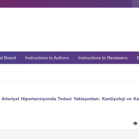
ial Board
Instructions to Authors
Instructions to Reviewers
E
Arteriyel Hipertansiyonda Tedavi Yaklaşımları: Kardiyoloji ve K