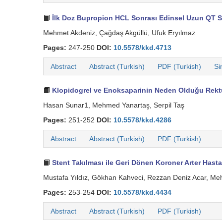
İlk Doz Bupropion HCL Sonrası Edinsel Uzun QT S
Mehmet Akdeniz, Çağdaş Akgüllü, Ufuk Eryılmaz
Pages:
247-250
DOI:
10.5578/kkd.4713
Abstract
Abstract (Turkish)
PDF (Turkish)
Si
Klopidogrel ve Enoksaparinin Neden Olduğu Rekt
Hasan Sunar1, Mehmed Yanartaş, Serpil Taş
Pages:
251-252
DOI:
10.5578/kkd.4286
Abstract
Abstract (Turkish)
PDF (Turkish)
Stent Takılması ile Geri Dönen Koroner Arter Hastalı
Mustafa Yıldız, Gökhan Kahveci, Rezzan Deniz Acar, Me
Pages:
253-254
DOI:
10.5578/kkd.4434
Abstract
Abstract (Turkish)
PDF (Turkish)