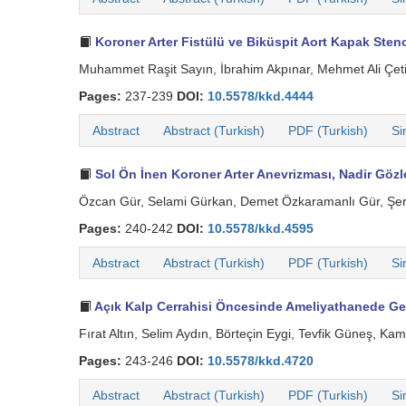
Koroner Arter Fistülü ve Biküspit Aort Kapak Stenoz
Muhammet Raşit Sayın, İbrahim Akpınar, Mehmet Ali Çet
Pages:
237-239
DOI:
10.5578/kkd.4444
Abstract
Abstract (Turkish)
PDF (Turkish)
Si
Sol Ön İnen Koroner Arter Anevrizması, Nadir Gözl
Özcan Gür, Selami Gürkan, Demet Özkaramanlı Gür, Şere
Pages:
240-242
DOI:
10.5578/kkd.4595
Abstract
Abstract (Turkish)
PDF (Turkish)
Si
Açık Kalp Cerrahisi Öncesinde Ameliyathanede Geli
Fırat Altın, Selim Aydın, Börteçin Eygi, Tevfik Güneş, Ka
Pages:
243-246
DOI:
10.5578/kkd.4720
Abstract
Abstract (Turkish)
PDF (Turkish)
Si