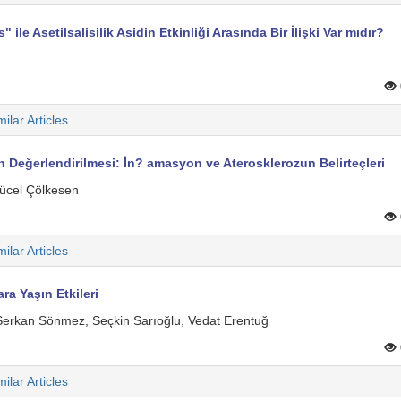
 ile Asetilsalisilik Asidin Etkinliği Arasında Bir İlişki Var mıdır?
milar Articles
n Değerlendirilmesi: İn? amasyon ve Aterosklerozun Belirteçleri
Yücel Çölkesen
milar Articles
a Yaşın Etkileri
Serkan Sönmez, Seçkin Sarıoğlu, Vedat Erentuğ
milar Articles