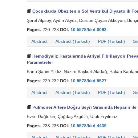
Çocuklarda Obezitenin Sol Ventrikül Diyastolik Fon
Şeref Alpsoy, Aydın Akyüz, Dursun Çayan Akkoyun, Burçi
Pages:
220-228
DOI:
10.5578/kkd.6093
Abstract
Abstract (Turkish)
PDF (Turkish)
Si
Hemodiyaliz Hastalarında Atriyal Fibrilasyon Prev
Parametreler
Banu Şahin Yıldız, Nazire Başkurt Aladağ, Hakan Kaptanoğ
Pages:
229-232
DOI:
10.5578/kkd.5527
Abstract
Abstract (Turkish)
PDF (Turkish)
Si
Pulmoner Artere Doğru Seyri Sırasında Heparin ile 
Evrin Dağtekin, Çağdaş Akgüllü, Ufuk Eryılmaz
Pages:
233-236
DOI:
10.5578/kkd.4439
Abstract
Abstract (Turkish)
PDF (Turkish)
Si