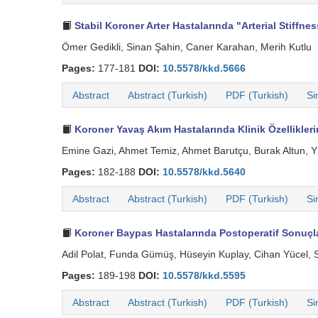
Stabil Koroner Arter Hastalarında "Arterial Stiffness"
Ömer Gedikli, Sinan Şahin, Caner Karahan, Merih Kutlu
Pages:
177-181
DOI:
10.5578/kkd.5666
Abstract
Abstract (Turkish)
PDF (Turkish)
Si
Koroner Yavaş Akım Hastalarında Klinik Özellikleri
Emine Gazi, Ahmet Temiz, Ahmet Barutçu, Burak Altun, 
Pages:
182-188
DOI:
10.5578/kkd.5640
Abstract
Abstract (Turkish)
PDF (Turkish)
Si
Koroner Baypas Hastalarında Postoperatif Sonuçlar
Adil Polat, Funda Gümüş, Hüseyin Kuplay, Cihan Yücel, 
Pages:
189-198
DOI:
10.5578/kkd.5595
Abstract
Abstract (Turkish)
PDF (Turkish)
Si