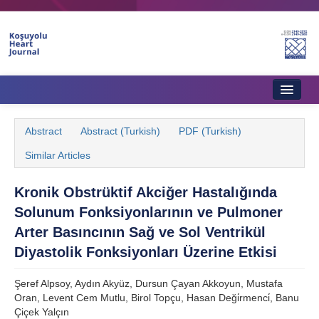
Home
Abstract
Abstract (Turkish)
PDF (Turkish)
About Journal
Similar Articles
Aims & Scope
Kronik Obstrüktif Akciğer Hastalığında
Editorial Board
Solunum Fonksiyonlarının ve Pulmoner
Instructions to Authors
Arter Basıncının Sağ ve Sol Ventrikül
Diyastolik Fonksiyonları Üzerine Etkisi
Instructions to Reviewers
Şeref Alpsoy, Aydın Akyüz, Dursun Çayan Akkoyun, Mustafa
Ethics & Policies
Oran, Levent Cem Mutlu, Birol Topçu, Hasan Deği̇rmenci̇, Banu
Çiçek Yalçın
Contact Us