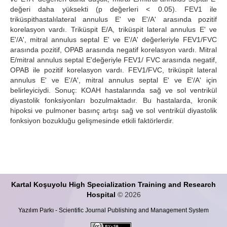
değeri daha yüksekti (p değerleri < 0.05). FEV1 ile
triküspithastalılateral annulus E' ve E'/A' arasında pozitif
korelasyon vardı. Triküspit E/A, triküspit lateral annulus E' ve
E'/A', mitral annulus septal E' ve E'/A' değerleriyle FEV1/FVC
arasında pozitif, OPAB arasında negatif korelasyon vardı. Mitral
E/mitral annulus septal E'değeriyle FEV1/ FVC arasında negatif,
OPAB ile pozitif korelasyon vardı. FEV1/FVC, triküspit lateral
annulus E' ve E'/A', mitral annulus septal E' ve E'/A' için
belirleyiciydi. Sonuç: KOAH hastalarında sağ ve sol ventrikül
diyastolik fonksiyonları bozulmaktadır. Bu hastalarda, kronik
hipoksi ve pulmoner basınç artışı sağ ve sol ventrikül diyastolik
fonksiyon bozukluğu gelişmesinde etkili faktörlerdir.
Kartal Koşuyolu High Specialization Training and Research
Hospital
© 2026
Yazılım Parkı - Scientific Journal Publishing and Management System