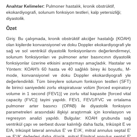
Anahtar Kelimeler:
Pulmoner hastalık, kronik obstrüktif,
Search Articles
ekokardiyografi, solunum fonksiyon testleri, kalp yetersizliği;
diyastolik.
Özet
Giriş: Bu çalışmada, kronik obstrüktif akciğer hastalığı (KOAH)
olan kişilerde konvansiyonel ve doku Doppler ekokardiyografi yle
sağ ve sol ventrikül diyastolik fonksiyonlarını değerlendirmeyi,
solunum fonksiyonları ve pulmoner arter basıncının diyastolik
fonksiyonlar üzerine etkisini araştırmayı amaçladık. Hastalar ve
Yöntem: KOAH'lı 60 hasta ve 40 sağlıklı birey iki boyutlu, M-
mode, konvansiyonel ve doku Doppler ekokardiyografi yle
değerlendirildi. Tüm bireylere solunum fonksiyon testleri (SFT)
ile birinci saniyedeki zorlu ekspiratuvar volüm [forced expiratory
volume in 1 second (FEV1)] ve zorlu vital kapasite [forced vital
capacity (FVC)] tayini yapıldı. FEV1, FEV1/FVC ve ortalama
pulmoner arter basıncı (OPAB) ile diyastolik fonksiyon
parametreleri arasındaki ilişkiyi araştırmak için korelasyon ve
regresyon analizi yapıldı. Bulgular: KOAH grubunda sağ
ventrikül çapı ve serbest duvar kalınlığı daha fazla, triküspit E ve
E/A, triküspit lateral annulus E' ve E'/A', mitral annulus septal E'
ve E'/A' değerleri daha düşük, mitral E/mitral annulus septal E'