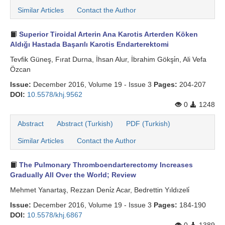
Similar Articles
Contact the Author
Superior Tiroidal Arterin Ana Karotis Arterden Köken
Aldığı Hastada Başarılı Karotis Endarterektomi
Tevfik Güneş, Fırat Durna, İhsan Alur, İbrahim Gökşi̇n, Ali Vefa
Özcan
Issue:
December 2016, Volume 19 - Issue 3
Pages:
204-207
DOI:
10.5578/khj.9562
0
1248
Abstract
Abstract (Turkish)
PDF (Turkish)
Similar Articles
Contact the Author
The Pulmonary Thromboendarterectomy Increases
Gradually All Over the World; Review
Mehmet Yanartaş, Rezzan Deni̇z Acar, Bedrettin Yıldızeli̇
Issue:
December 2016, Volume 19 - Issue 3
Pages:
184-190
DOI:
10.5578/khj.6867