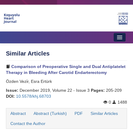
Home
Similar Articles
About Journal
Comparison of Preoperative Single and Dual Antiplatelet
Aims & Scope
Therapy in Bleeding After Carotid Endarterectomy
Özden Vezi̇r, Esra Ertürk
Editorial Board
Issue:
December 2019, Volume 22 - Issue 3
Pages:
205-209
Instructions to Authors
DOI:
10.5578/khj.68703
0
1488
Instructions to Reviewers
Abstract
Abstract (Turkish)
PDF
Similar Articles
Ethics & Policies
Contact the Author
Contact Us