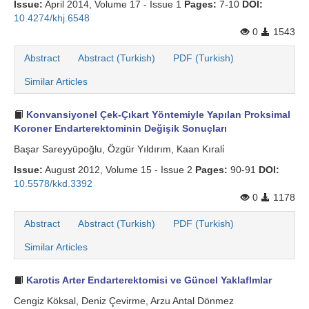
Issue:
April 2014, Volume 17 - Issue 1
Pages:
7-10
DOI:
10.4274/khj.6548
0
1543
Abstract
Abstract (Turkish)
PDF (Turkish)
Similar Articles
Konvansiyonel Çek-Çıkart Yöntemiyle Yapılan Proksimal
Koroner Endarterektominin Değişik Sonuçları
Başar Sareyyüpoğlu, Özgür Yıldırım, Kaan Kırali̇
Issue:
August 2012, Volume 15 - Issue 2
Pages:
90-91
DOI:
10.5578/kkd.3392
0
1178
Abstract
Abstract (Turkish)
PDF (Turkish)
Similar Articles
Karotis Arter Endarterektomisi ve Güncel Yaklaflmlar
Cengiz Köksal, Deniz Çevirme, Arzu Antal Dönmez