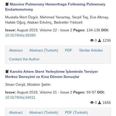
Massive Pulmonary Hemorrhage Following Pulmonary
Search Articles
Endarterectomy
Mustafa Mert Özgür, Mehmed Yanartaş, Serpil Taş, Ece Altınay,
Halide Oğuş, Atakan Erkılınç, Bedrettin Yıldızeli̇
Issue:
August 2019, Volume 22 - Issue 2
Pages:
134-136
DOI:
10.5578/khj.68380
0
1236
Abstract
Abstract (Turkish)
PDF
Similar Articles
Contact the Author
Karotis Artere Stent Yerleştirme İşleminde Tersiyer
Merkez Deneyimi ve Kısa Dönem Sonuçlar
Sinan Cerşi̇t, Müslüm Şahi̇n
Issue:
August 2018, Volume 21 - Issue 2
Pages:
93-97
DOI:
10.5578/khj.64011
0
1656
Abstract
Abstract (Turkish)
PDF (Turkish)