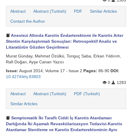
0
1389
Abstract
Abstract (Turkish)
PDF
Similar Articles
Contact the Author
Anestezi Altında Karotis Endarterektomi ile Karotis Arter
Stentin Karşılaştırmalı Sonuçları: Retrospektif Analiz ve
Litaratürün Gözden Geçirilmesi
Murat Günday, Mehmet Özülkü, Tonguç Saba, Erkan Yıldırım,
Rafi Doğan, Ayşe Canan Yazıcı
Issue:
August 2014, Volume 17 - Issue 2
Pages:
86-90
DOI:
10.4274/khj.83803
0
1283
Abstract
Abstract (Turkish)
PDF (Turkish)
Similar Articles
Semptomatik İki Taraflı Ciddi İç Karotis Atardamarı
Darlığında İki Aşamalı Revaskülarizasyon Tedavisi-Karotis
Atardamar Stentleme ve Karotis Endarterektominin Aynı