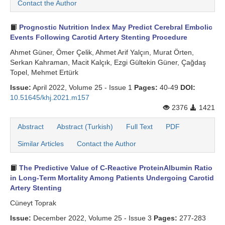
Contact the Author
Prognostic Nutrition Index May Predict Cerebral Embolic
Events Following Carotid Artery Stenting Procedure
Ahmet Güner, Ömer Çelik, Ahmet Arif Yalçın, Murat Örten,
Serkan Kahraman, Macit Kalçık, Ezgi Gültekin Güner, Çağdaş
Topel, Mehmet Ertürk
Issue:
April 2022, Volume 25 - Issue 1
Pages:
40-49
DOI:
10.51645/khj.2021.m157
2376
1421
Abstract
Abstract (Turkish)
Full Text
PDF
Similar Articles
Contact the Author
The Predictive Value of C-Reactive ProteinAlbumin Ratio
in Long-Term Mortality Among Patients Undergoing Carotid
Artery Stenting
Cüneyt Toprak
Issue:
December 2022, Volume 25 - Issue 3
Pages:
277-283