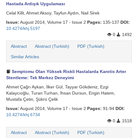
Hastada Ardışık Uygulaması
Celal Ki̇li̇t, Ahmet Aksoy, Tayfun Aydın, Nail Si̇rek
Issue:
August 2014, Volume 17 - Issue 2
Pages:
135-137
DOI:
10.4274/khj.5197
0
1492
Abstract
Abstract (Turkish)
PDF (Turkish)
Similar Articles
Semptomu Olan Yüksek Riskli Hastalarda Karotis Arter
Stentleme: Tek Merkez Deneyimi
Ahmet Çağrı Aykan, İlker Gül, Tayyar Gökdeniz, Ezgi
Kalaycıoğlu, Turan Turhan, İhsan Dursun, Engin Hatem,
Mustafa Çetin, Şükrü Çelik
Issue:
August 2014, Volume 17 - Issue 2
Pages:
91-94
DOI:
10.4274/khj.6734
0
1518
Abstract
Abstract (Turkish)
PDF (Turkish)