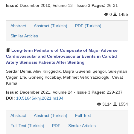
Issue:
December 2010, Volume 13 - Issue 3
Pages:
26-31
0
1455
Abstract
Abstract (Turkish)
PDF (Turkish)
Similar Articles
Long-term Pedictors of Composite of Major Adverse
Cardiovascular and Cerebrovascular Events in Carotid
Artery Stenosis Patients After Stenting
Serdar Demir, Alev Kılıçgedik, Büşra Güvendi Şengör, Süleyman
Çağan Efe, Gönenç Kocabay, Mehmet Vefik Yazıcıoğlu, Cevat
Kırma
Issue:
December 2021, Volume 24 - Issue 3
Pages:
229-237
DOI:
10.51645/khj.2021.m194
3114
1554
Abstract
Abstract (Turkish)
Full Text
Full Text (Turkish)
PDF
Similar Articles