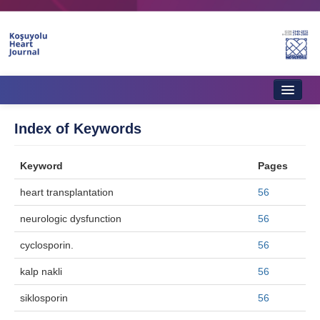
Home
Index of Keywords
About Journal
Keyword
Pages
Aims & Scope
heart transplantation
56
Editorial Board
neurologic dysfunction
56
Instructions to Authors
cyclosporin.
56
Instructions to Reviewers
kalp nakli
56
Ethics & Policies
siklosporin
56
Contact Us