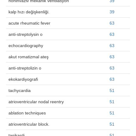
noninvaziv mekanik ventilasyon
39
kalp hızı değişkenliği.
39
acute rheumatic fever
63
anti-streptolysin o
63
echocardiography
63
akut romatizmal ateş
63
anti-streptolizin o
63
ekokardiyografi
63
tachycardia
51
atrioventricular nodal reentry
51
ablation techniques
51
atrioventricular block.
51
taşikardi
51