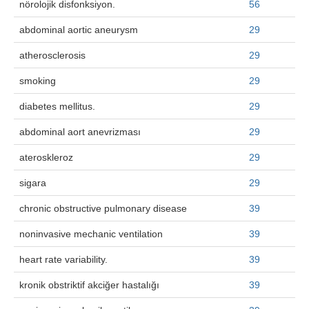
nörolojik disfonksiyon.
56
Search Articles
abdominal aortic aneurysm
29
atherosclerosis
29
smoking
29
diabetes mellitus.
29
abdominal aort anevrizması
29
ateroskleroz
29
sigara
29
chronic obstructive pulmonary disease
39
noninvasive mechanic ventilation
39
heart rate variability.
39
kronik obstriktif akciğer hastalığı
39