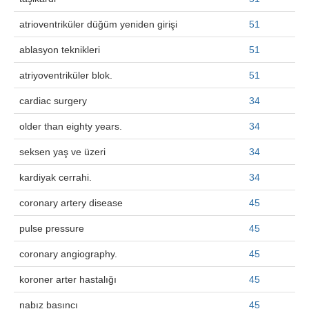
atrioventriküler düğüm yeniden girişi
51
ablasyon teknikleri
51
atriyoventriküler blok.
51
cardiac surgery
34
older than eighty years.
34
seksen yaş ve üzeri
34
kardiyak cerrahi.
34
coronary artery disease
45
pulse pressure
45
coronary angiography.
45
koroner arter hastalığı
45
nabız basıncı
45