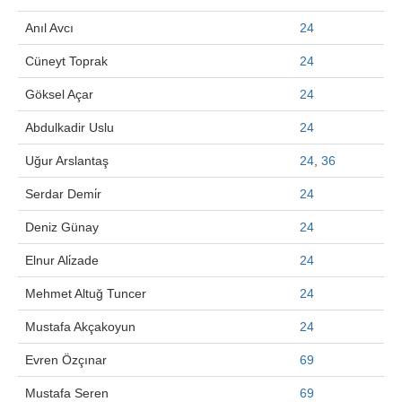
Anıl Avcı
24
Cüneyt Toprak
24
Göksel Açar
24
Abdulkadir Uslu
24
Uğur Arslantaş
24
,
36
Serdar Demi̇r
24
Deniz Günay
24
Elnur Ali̇zade
24
Mehmet Altuğ Tuncer
24
Mustafa Akçakoyun
24
Evren Özçınar
69
Mustafa Seren
69