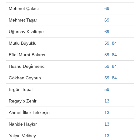
Mehmet Çakıcı
69
Mehmet Taşar
69
Uğursay Kızıltepe
69
Mutlu Büyüklü
59
,
84
Eftal Murat Bakırcı
59
,
84
Hüsnü Deği̇rmenci̇
59
,
84
Gökhan Ceyhun
59
,
84
Ergün Topal
59
Regayip Zehi̇r
13
Ahmet İlker Tekkeşi̇n
13
Nahide Haykır
13
Yalçın Veli̇bey
13