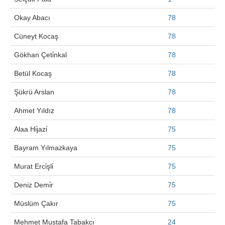
Okay Abacı
78
Cüneyt Kocaş
78
Gökhan Çeti̇nkal
78
Betül Kocaş
78
Şükrü Arslan
78
Ahmet Yıldız
78
Alaa Hi̇jazi̇
75
Bayram Yılmazkaya
75
Murat Erci̇şli̇
75
Deniz Demi̇r
75
Müslüm Çakır
75
Mehmet Mustafa Tabakcı
24