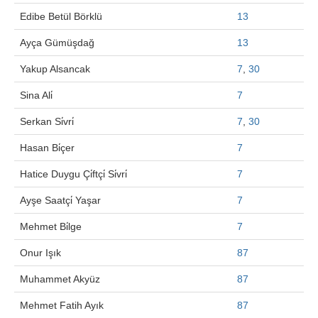
Edibe Betül Börklü
13
Ayça Gümüşdağ
13
Yakup Alsancak
7
,
30
Sina Ali̇
7
Serkan Si̇vri̇
7
,
30
Hasan Bi̇çer
7
Hatice Duygu Çi̇ftçi̇ Si̇vri̇
7
Ayşe Saatçi̇ Yaşar
7
Mehmet Bi̇lge
7
Onur Işık
87
Muhammet Akyüz
87
Mehmet Fatih Ayık
87