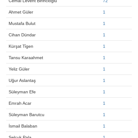
Cemal Levent Bi̇ri̇nci̇oğlu
72
Ahmet Güler
1
Mustafa Bulut
1
Cihan Dündar
1
Kürşat Ti̇gen
1
Tansu Karaahmet
1
Yeliz Güler
1
Uğur Aslantaş
1
Süleyman Efe
1
Emrah Acar
1
Süleyman Barutcu
1
İsmail Balaban
1
Selçuk Pala
1