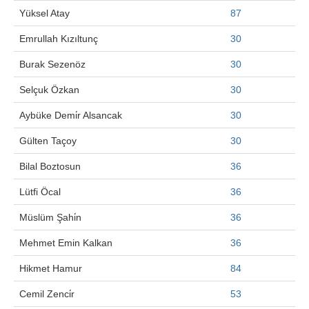
Yüksel Atay
87
Emrullah Kızıltunç
30
Burak Sezenöz
30
Selçuk Özkan
30
Aybüke Demi̇r Alsancak
30
Gülten Taçoy
30
Bilal Boztosun
36
Lütfi Öcal
36
Müslüm Şahi̇n
36
Mehmet Emin Kalkan
36
Hikmet Hamur
84
Cemil Zenci̇r
53