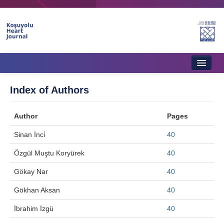
Home
Index of Authors
About Journal
Author
Pages
Aims & Scope
Sinan İnci̇
40
Editorial Board
Özgül Muştu Koryürek
40
Instructions to Authors
Gökay Nar
40
Instructions to Reviewers
Gökhan Aksan
40
Ethics & Policies
İbrahim İzgü
40
Contact Us