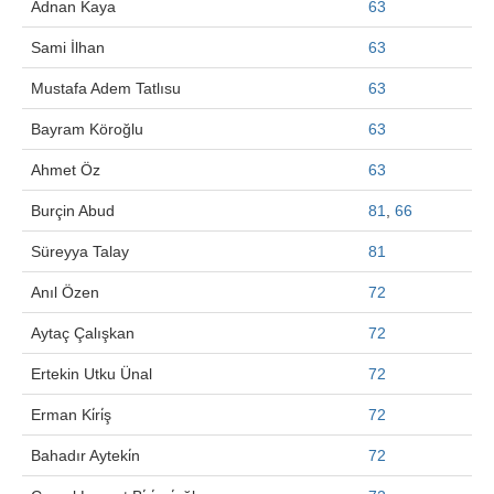
Adnan Kaya
63
Search Articles
Sami İlhan
63
Mustafa Adem Tatlısu
63
Bayram Köroğlu
63
Ahmet Öz
63
Burçin Abud
81
,
66
Süreyya Talay
81
Anıl Özen
72
Aytaç Çalışkan
72
Ertekin Utku Ünal
72
Erman Ki̇ri̇ş
72
Bahadır Ayteki̇n
72