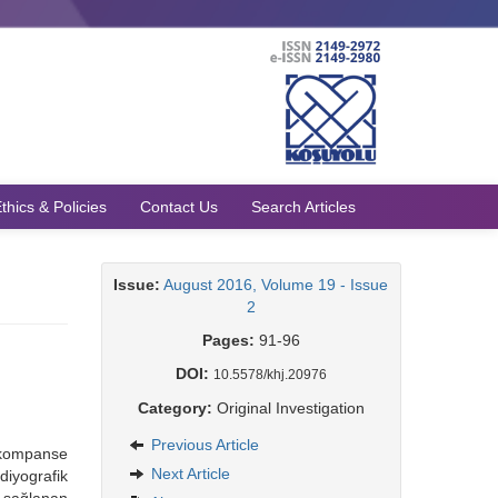
thics & Policies
Contact Us
Search Articles
Issue:
August 2016, Volume 19 - Issue
2
Pages:
91-96
DOI:
10.5578/khj.20976
Category:
Original Investigation
Previous Article
dekompanse
Next Article
diyografik