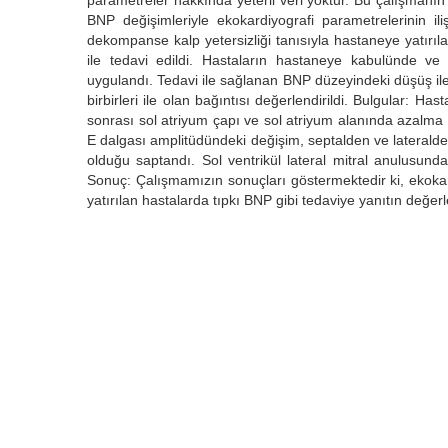
parametreler hakkında yeterli veri yoktur. Bu çalışmanın
BNP değişimleriyle ekokardiyografi parametrelerinin ili
dekompanse kalp yetersizliği tanısıyla hastaneye yatırıl
ile tedavi edildi. Hastaların hastaneye kabulünde ve
uygulandı. Tedavi ile sağlanan BNP düzeyindeki düşüş ile
birbirleri ile olan bağıntısı değerlendirildi. Bulgular: H
sonrası sol atriyum çapı ve sol atriyum alanında azalma 
E dalgası amplitüdündeki değişim, septalden ve lateralden
olduğu saptandı. Sol ventrikül lateral mitral anulusund
Sonuç: Çalışmamızın sonuçları göstermektedir ki, ekokard
yatırılan hastalarda tıpkı BNP gibi tedaviye yanıtın değerle