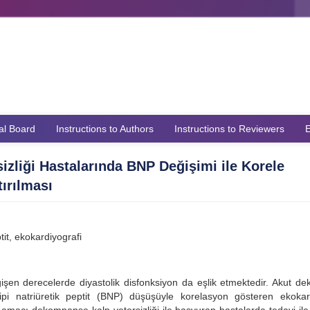
ial Board
Instructions to Authors
Instructions to Reviewers
E
izliği Hastalarında BNP Değişimi ile Korele
ırılması
ptit, ekokardiyografi
değişen derecelerde diyastolik disfonksiyon da eşlik etmektedir. Akut 
tipi natriüretik peptit (BNP) düşüşüyle korelasyon gösteren ekokar