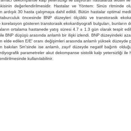
 amacı dekompanse kalp yetersizliği ile başvuran hastalarda tedavi il
şkisinin değerlendirilmesidir. Hastalar ve Yöntem: Sinüs ritminde olu
an ardışık 30 hasta çalışmaya dahil edildi. Bütün hastalar optimal medi
 taburculuk öncesinde BNP düzeyleri ölçüldü ve transtorasik ekokar
 korelasyon gösteren transtorasik ekokardiyografi bulguları, bunların d
astaların ortalama hastanede yatış süresi 4.7 ± 1.3 gün olarak tespit edil
ile BNP düşüşü arasında anlamlı bir ilişki izlendi. BNP düzeyindeki aza
 elde edilen E/E' oranı değişimleri arasında anlamlı yüksek düzeyde pozi
an bakılan Sm'sinde ise anlamlı, zayıf düzeyde negatif bağıntı olduğ
iyografik parametreler akut dekompanse sistolik kalp yetersizliği ile
ndirilmesinde kullanılabilinir.