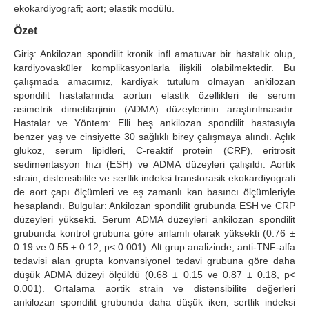
ekokardiyografi; aort; elastik modülü.
Search Articles
Özet
Giriş: Ankilozan spondilit kronik infl amatuvar bir hastalık olup,
kardiyovasküler komplikasyonlarla ilişkili olabilmektedir. Bu
çalışmada amacımız, kardiyak tutulum olmayan ankilozan
spondilit hastalarında aortun elastik özellikleri ile serum
asimetrik dimetilarjinin (ADMA) düzeylerinin araştırılmasıdır.
Hastalar ve Yöntem: Elli beş ankilozan spondilit hastasıyla
benzer yaş ve cinsiyette 30 sağlıklı birey çalışmaya alındı. Açlık
glukoz, serum lipidleri, C-reaktif protein (CRP), eritrosit
sedimentasyon hızı (ESH) ve ADMA düzeyleri çalışıldı. Aortik
strain, distensibilite ve sertlik indeksi transtorasik ekokardiyografi
de aort çapı ölçümleri ve eş zamanlı kan basıncı ölçümleriyle
hesaplandı. Bulgular: Ankilozan spondilit grubunda ESH ve CRP
düzeyleri yüksekti. Serum ADMA düzeyleri ankilozan spondilit
grubunda kontrol grubuna göre anlamlı olarak yüksekti (0.76 ±
0.19 ve 0.55 ± 0.12, p< 0.001). Alt grup analizinde, anti-TNF-alfa
tedavisi alan grupta konvansiyonel tedavi grubuna göre daha
düşük ADMA düzeyi ölçüldü (0.68 ± 0.15 ve 0.87 ± 0.18, p<
0.001). Ortalama aortik strain ve distensibilite değerleri
ankilozan spondilit grubunda daha düşük iken, sertlik indeksi