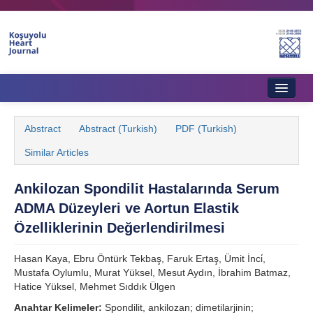
Home
Abstract
Abstract (Turkish)
PDF (Turkish)
About Journal
Similar Articles
Aims & Scope
Ankilozan Spondilit Hastalarında Serum
Editorial Board
ADMA Düzeyleri ve Aortun Elastik
Instructions to Authors
Özelliklerinin Değerlendirilmesi
Instructions to Reviewers
Hasan Kaya, Ebru Öntürk Tekbaş, Faruk Ertaş, Ümit İnci̇,
Mustafa Oylumlu, Murat Yüksel, Mesut Aydın, İbrahim Batmaz,
Ethics & Policies
Hatice Yüksel, Mehmet Sıddık Ülgen
Contact Us
Anahtar Kelimeler:
Spondilit, ankilozan; dimetilarjinin;