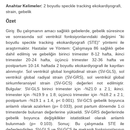
Anahtar Kelimeler:
2 boyutlu speckle tracking ekokardiyografi,
Search Articles
strain, gebelik
Özet
Giriş: Bu çalışmanın amacı sağlıklı gebelerde, gebelik süresince
ve sonrasında sol ventrikül fonksiyonlarındaki değişimi "iki
boyutlu speckle tracking ekokardiyografi (STE)" yöntemi ile
araştırmaktır. Hastalar ve Yöntem: Çalışmaya 86 sağlıklı gebe
dahil edilmiş ve gebeliğin birinci trimester 8-12 hafta, ikinci
trimester 20-24 hafta, üçüncü trimester 32-36 hafta ve
postpartum 10-14. haftada 2 boyutlu ekokardiyografi ile kayıtları
alınmıştır. Sol ventrikül global longitüdinal strain (SV-GLS), sol
ventrikül global radiyal strain (SV-GRS), sol ventrikül global
sirkumferansiyel strain (SV-GCS) değerleri not edilmiştir.
Bulgular: SV-GLS birinci trimester için -%21.0 ± 2.1; ikinci.
trimester için -%19.9 ± 1.8; üçüncü trimester için -%18.2 ± 2.1;
postpartum -%19.1 ± 1.4, p< 0.001). SV-GCS gebelik boyunca
anlamlı olarak azalırken (p= 0.033), post partum dönemde 1.ci
trimesterde bulunan değerlerine yükseldi. SV-GRS değerlerinde
gebelik boyunca değişiklikler istatistiksel olarak anlamlı
bulunmadı (p= 0.103). Sonuç: Bu çalışmada STE ile
değerlendirilen, SV-GLS ve SV-GCS ile mekanik fonksiyonlarının