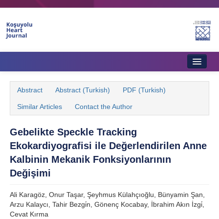
Home
Abstract
Abstract (Turkish)
PDF (Turkish)
About Journal
Similar Articles
Contact the Author
Aims & Scope
Gebelikte Speckle Tracking
Editorial Board
Ekokardiyografisi ile Değerlendirilen Anne
Instructions to Authors
Kalbinin Mekanik Fonksiyonlarının
Değişimi
Instructions to Reviewers
Ali Karagöz, Onur Taşar, Şeyhmus Külahçıoğlu, Bünyamin Şan,
Ethics & Policies
Arzu Kalaycı, Tahir Bezgi̇n, Gönenç Kocabay, İbrahim Akın İzgi̇,
Cevat Kırma
Contact Us