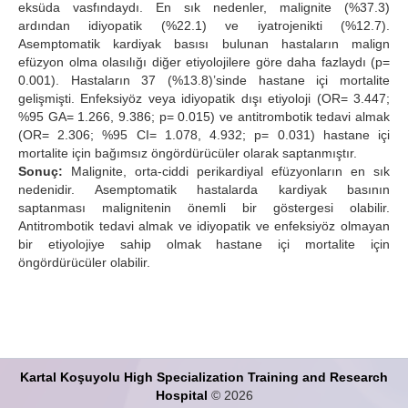
eksüda vasfındaydı. En sık nedenler, malignite (%37.3)
ardından idiyopatik (%22.1) ve iyatrojenikti (%12.7).
Asemptomatik kardiyak basısı bulunan hastaların malign
efüzyon olma olasılığı diğer etiyolojilere göre daha fazlaydı (p=
0.001). Hastaların 37 (%13.8)’sinde hastane içi mortalite
gelişmişti. Enfeksiyöz veya idiyopatik dışı etiyoloji (OR= 3.447;
%95 GA= 1.266, 9.386; p= 0.015) ve antitrombotik tedavi almak
(OR= 2.306; %95 CI= 1.078, 4.932; p= 0.031) hastane içi
mortalite için bağımsız öngördürücüler olarak saptanmıştır.
Sonuç:
Malignite, orta-ciddi perikardiyal efüzyonların en sık
nedenidir. Asemptomatik hastalarda kardiyak basının
saptanması malignitenin önemli bir göstergesi olabilir.
Antitrombotik tedavi almak ve idiyopatik ve enfeksiyöz olmayan
bir etiyolojiye sahip olmak hastane içi mortalite için
öngördürücüler olabilir.
Kartal Koşuyolu High Specialization Training and Research
Hospital
© 2026