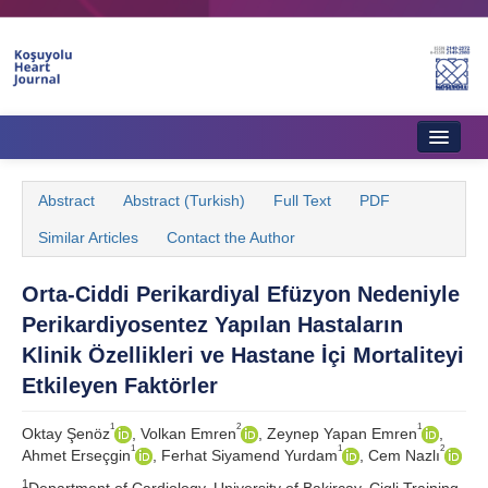
Home
Abstract
Abstract (Turkish)
Full Text
PDF
About Journal
Similar Articles
Contact the Author
Aims & Scope
Orta-Ciddi Perikardiyal Efüzyon Nedeniyle
Editorial Board
Perikardiyosentez Yapılan Hastaların
Instructions to Authors
Klinik Özellikleri ve Hastane İçi Mortaliteyi
Etkileyen Faktörler
Instructions to Reviewers
1
2
1
Oktay Şenöz
, Volkan Emren
, Zeynep Yapan Emren
,
Ethics & Policies
1
1
2
Ahmet Erseçgin
, Ferhat Siyamend Yurdam
, Cem Nazlı
Contact Us
1