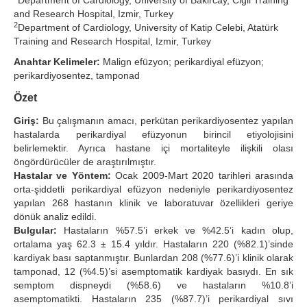
Department of Cardiology, University of Bakircay, Cigli Training
and Research Hospital, Izmir, Turkey
Search Articles
2
Department of Cardiology, University of Katip Celebi, Atatürk
Training and Research Hospital, Izmir, Turkey
Anahtar Kelimeler:
Malign efüzyon; perikardiyal efüzyon;
perikardiyosentez, tamponad
Özet
Giriş:
Bu çalışmanın amacı, perkütan perikardiyosentez yapılan
hastalarda perikardiyal efüzyonun birincil etiyolojisini
belirlemektir. Ayrıca hastane içi mortaliteyle ilişkili olası
öngördürücüler de araştırılmıştır.
Hastalar ve Yöntem:
Ocak 2009-Mart 2020 tarihleri arasında
orta-şiddetli perikardiyal efüzyon nedeniyle perikardiyosentez
yapılan 268 hastanın klinik ve laboratuvar özellikleri geriye
dönük analiz edildi.
Bulgular:
Hastaların %57.5’i erkek ve %42.5’i kadın olup,
ortalama yaş 62.3 ± 15.4 yıldır. Hastaların 220 (%82.1)’sinde
kardiyak bası saptanmıştır. Bunlardan 208 (%77.6)’i klinik olarak
tamponad, 12 (%4.5)’si asemptomatik kardiyak basıydı. En sık
semptom dispneydi (%58.6) ve hastaların %10.8’i
asemptomatikti. Hastaların 235 (%87.7)’i perikardiyal sıvı