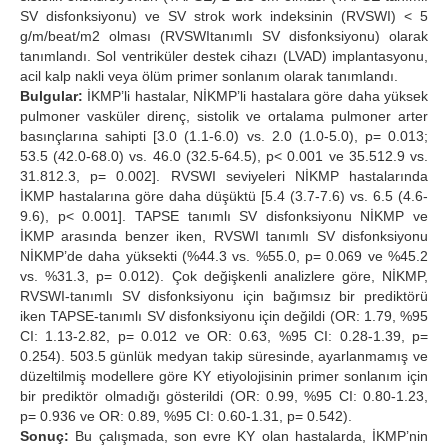
SV disfonksiyonu) ve SV strok work indeksinin (RVSWI) < 5
g/m/beat/m2 olması (RVSWItanımlı SV disfonksiyonu) olarak
tanımlandı. Sol ventriküler destek cihazı (LVAD) implantasyonu,
acil kalp nakli veya ölüm primer sonlanım olarak tanımlandı.
Bulgular:
İKMP’li hastalar, NİKMP’li hastalara göre daha yüksek
pulmoner vasküler direnç, sistolik ve ortalama pulmoner arter
basınçlarına sahipti [3.0 (1.1-6.0) vs. 2.0 (1.0-5.0), p= 0.013;
53.5 (42.0-68.0) vs. 46.0 (32.5-64.5), p< 0.001 ve 35.512.9 vs.
31.812.3, p= 0.002]. RVSWI seviyeleri NİKMP hastalarında
İKMP hastalarına göre daha düşüktü [5.4 (3.7-7.6) vs. 6.5 (4.6-
9.6), p< 0.001]. TAPSE tanımlı SV disfonksiyonu NİKMP ve
İKMP arasında benzer iken, RVSWI tanımlı SV disfonksiyonu
NİKMP’de daha yüksekti (%44.3 vs. %55.0, p= 0.069 ve %45.2
vs. %31.3, p= 0.012). Çok değişkenli analizlere göre, NİKMP,
RVSWI-tanımlı SV disfonksiyonu için bağımsız bir prediktörü
iken TAPSE-tanımlı SV disfonksiyonu için değildi (OR: 1.79, %95
CI: 1.13-2.82, p= 0.012 ve OR: 0.63, %95 CI: 0.28-1.39, p=
0.254). 503.5 günlük medyan takip süresinde, ayarlanmamış ve
düzeltilmiş modellere göre KY etiyolojisinin primer sonlanım için
bir prediktör olmadığı gösterildi (OR: 0.99, %95 CI: 0.80-1.23,
p= 0.936 ve OR: 0.89, %95 CI: 0.60-1.31, p= 0.542).
Sonuç:
Bu çalışmada, son evre KY olan hastalarda, İKMP’nin