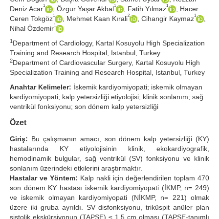
1
1
1
Deniz Acar
, Özgur Yaşar Akbal
, Fatih Yılmaz
, Hacer
Search Articles
1
2
1
Ceren Tokgöz
, Mehmet Kaan Kırali
, Cihangir Kaymaz
,
1
Nihal Özdemir
1
Department of Cardiology, Kartal Kosuyolu High Specialization
Training and Research Hospital, Istanbul, Turkey
2
Department of Cardiovascular Surgery, Kartal Kosuyolu High
Specialization Training and Research Hospital, Istanbul, Turkey
Anahtar Kelimeler:
İskemik kardiyomiyopati; iskemik olmayan
kardiyomiyopati; kalp yetersizliği etiyolojisi; klinik sonlanım; sağ
ventrikül fonksiyonu; son dönem kalp yetersizliği
Özet
Giriş:
Bu çalışmanın amacı, son dönem kalp yetersizliği (KY)
hastalarında KY etiyolojisinin klinik, ekokardiyografik,
hemodinamik bulgular, sağ ventrikül (SV) fonksiyonu ve klinik
sonlanım üzerindeki etkilerini araştırmaktır.
Hastalar ve Yöntem:
Kalp nakli için değerlendirilen toplam 470
son dönem KY hastası iskemik kardiyomiyopati (İKMP, n= 249)
ve iskemik olmayan kardiyomiyopati (NİKMP, n= 221) olmak
üzere iki gruba ayrıldı. SV disfonksiyonu, triküspit anüler plan
sistolik ekskürsiyonun (TAPSE) ≤ 1.5 cm olması (TAPSE-tanımlı