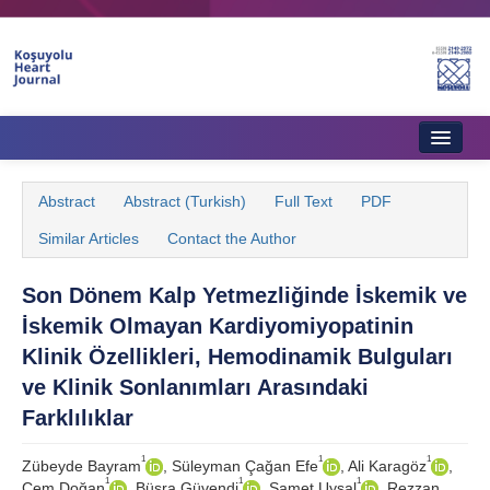
Home
Abstract
Abstract (Turkish)
Full Text
PDF
About Journal
Similar Articles
Contact the Author
Aims & Scope
Son Dönem Kalp Yetmezliğinde İskemik ve
Editorial Board
İskemik Olmayan Kardiyomiyopatinin
Instructions to Authors
Klinik Özellikleri, Hemodinamik Bulguları
ve Klinik Sonlanımları Arasındaki
Instructions to Reviewers
Farklılıklar
Ethics & Policies
1
1
1
Zübeyde Bayram
, Süleyman Çağan Efe
, Ali Karagöz
,
Contact Us
1
1
1
Cem Doğan
, Büşra Güvendi
, Samet Uysal
, Rezzan