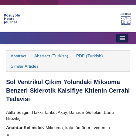
Home
Abstract
Abstract (Turkish)
PDF (Turkish)
About Journal
Similar Articles
Aims & Scope
Sol Ventrikül Çıkım Yolundaki Miksoma
Editorial Board
Benzeri Sklerotik Kalsifiye Kitlenin Cerrahi
Instructions to Authors
Tedavisi
Instructions to Reviewers
Atilla Sezgin, Hakkı Tankut Akay, Bahadır Gültekin, Banu
Bilezikçi
Ethics & Policies
Anahtar Kelimeler:
Miksoma, kalp tümörleri, vimentin.
Contact Us