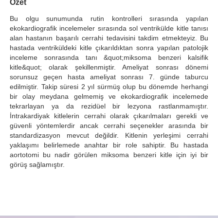
Özet
Search Articles
Bu olgu sunumunda rutin kontrolleri sırasında yapılan
ekokardiografik incelemeler sırasında sol ventrikülde kitle tanısı
alan hastanın başarılı cerrahi tedavisini takdim etmekteyiz. Bu
hastada ventriküldeki kitle çıkarıldıktan sonra yapılan patolojik
inceleme sonrasında tanı &quot;miksoma benzeri kalsifik
kitle&quot; olarak şekillenmiştir. Ameliyat sonrası dönemi
sorunsuz geçen hasta ameliyat sonrası 7. günde taburcu
edilmiştir. Takip süresi 2 yıl sürmüş olup bu dönemde herhangi
bir olay meydana gelmemiş ve ekokardiografik incelemede
tekrarlayan ya da rezidüel bir lezyona rastlanmamıştır.
İntrakardiyak kitlelerin cerrahi olarak çıkarılmaları gerekli ve
güvenli yöntemlerdir ancak cerrahi seçenekler arasında bir
standardizasyon mevcut değildir. Kitlenin yerleşimi cerrahi
yaklaşımı belirlemede anahtar bir role sahiptir. Bu hastada
aortotomi bu nadir görülen miksoma benzeri kitle için iyi bir
görüş sağlamıştır.