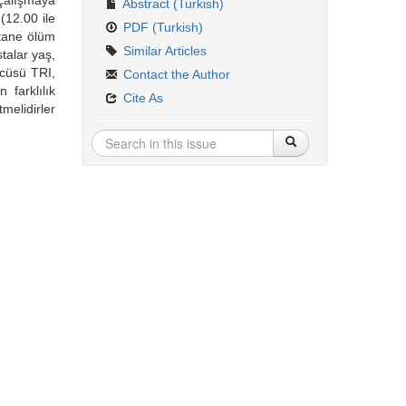
 çalışmaya
Abstract (Turkish)
(12.00 ile
PDF (Turkish)
stane ölüm
Similar Articles
talar yaş,
ücüsü TRI,
Contact the Author
 farklılık
Cite As
melidirler