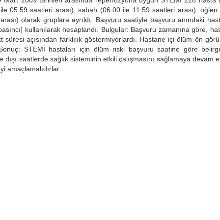
ile Mart 2009 tarihleri arasında reperfüzyona uygun STEMİ 228 hasta
le 05.59 saatleri arası), sabah (06.00 ile 11.59 saatleri arası), öğlen 
 arası) olarak gruplara ayrıldı. Başvuru saatiyle başvuru anındaki ha
an basıncı] kullanılarak hesaplandı. Bulgular: Başvuru zamanına göre, has
farkt süresi açısından farklılık göstermiyorlardı. Hastane içi ölüm ön gör
Sonuç: STEMİ hastaları için ölüm riski başvuru saatine göre belirgin
e dışı saatlerde sağlık sisteminin etkili çalışmasını sağlamaya devam et
yi amaçlamalıdırlar.