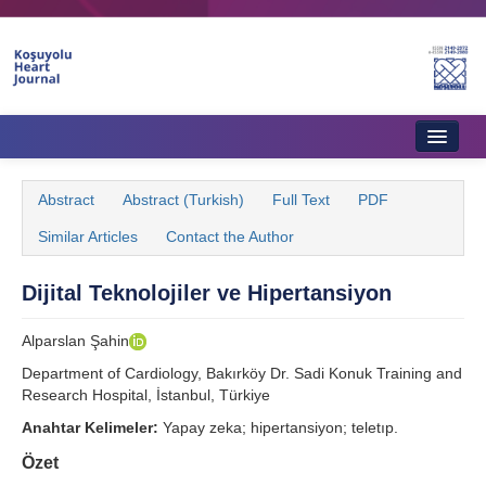
Home
Abstract
Abstract (Turkish)
Full Text
PDF
About Journal
Similar Articles
Contact the Author
Aims & Scope
Dijital Teknolojiler ve Hipertansiyon
Editorial Board
Alparslan Şahin
Instructions to Authors
Department of Cardiology, Bakırköy Dr. Sadi Konuk Training and
Instructions to Reviewers
Research Hospital, İstanbul, Türkiye
Anahtar Kelimeler:
Yapay zeka; hipertansiyon; teletıp.
Ethics & Policies
Özet
Contact Us