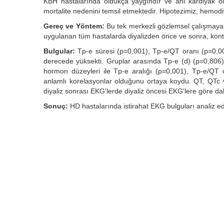
KBH hastalarında oldukça yaygındır ve ani kardiyak öl
mortalite nedenini temsil etmektedir. Hipotezimiz, hemodiy
Gereç ve Yöntem:
Bu tek merkezli gözlemsel çalışmaya 
uygulanan tüm hastalarda diyalizden önce ve sonra, kontrol
Bulgular:
Tp-e süresi (p=0,001), Tp-e/QT oranı (p=0,0
derecede yüksekti. Gruplar arasında Tp-e (d) (p=0,806) 
hormon düzeyleri ile Tp-e aralığı (p=0,001), Tp-e/QT 
anlamlı korelasyonlar olduğunu ortaya koydu. QT, QTc
diyaliz sonrası EKG'lerde diyaliz öncesi EKG'lere göre d
Sonuç:
HD hastalarında istirahat EKG bulguları analiz edil