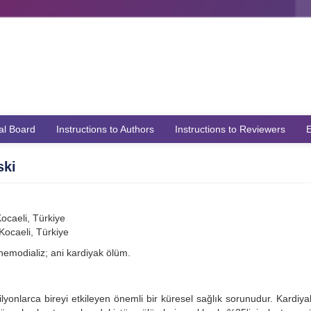
ial Board
Instructions to Authors
Instructions to Reviewers
E
ski
ocaeli, Türkiye
Kocaeli, Türkiye
hemodializ; ani kardiyak ölüm.
onlarca bireyi etkileyen önemli bir küresel sağlık sorunudur. Kardiyak