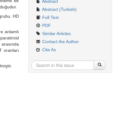
nemli bir
Abstract
lduğudur.
Abstract (Turkish)
 grubu. HD
Full Text
PDF
e anlamlı
Similar Articles
paratiroid
Contact the Author
 arasında
Cite As
 oranları
miştir.