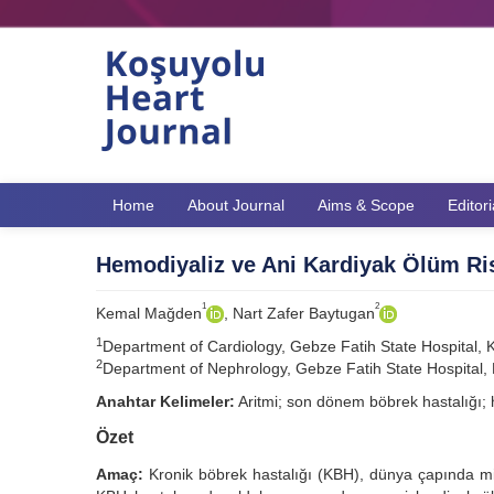
Home
About Journal
Aims & Scope
Editor
Hemodiyaliz ve Ani Kardiyak Ölüm Ri
1
2
Kemal Mağden
, Nart Zafer Baytugan
1
Department of Cardiology, Gebze Fatih State Hospital, K
2
Department of Nephrology, Gebze Fatih State Hospital, 
Anahtar Kelimeler:
Aritmi; son dönem böbrek hastalığı; 
Özet
Amaç:
Kronik böbrek hastalığı (KBH), dünya çapında mily