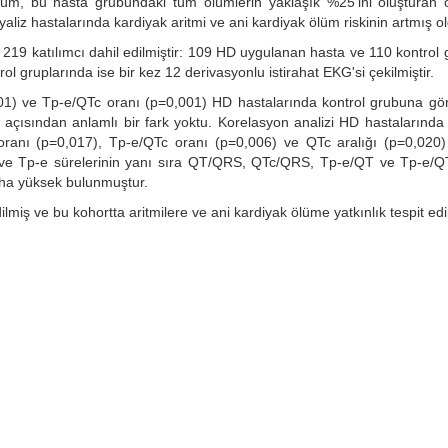
üm, bu hasta grubundaki tüm ölümlerin yaklaşık %25'ini oluşturan ö
aliz hastalarında kardiyak aritmi ve ani kardiyak ölüm riskinin artmış o
219 katılımcı dahil edilmiştir: 109 HD uygulanan hasta ve 110 kontrol
 gruplarında ise bir kez 12 derivasyonlu istirahat EKG'si çekilmiştir.
01) ve Tp-e/QTc oranı (p=0,001) HD hastalarında kontrol grubuna gör
açısından anlamlı bir fark yoktu. Korelasyon analizi HD hastalarında 
oranı (p=0,017), Tp-e/QTc oranı (p=0,006) ve QTc aralığı (p=0,020)
 ve Tp-e sürelerinin yanı sıra QT/QRS, QTc/QRS, Tp-e/QT ve Tp-e/QT
aha yüksek bulunmuştur.
miş ve bu kohortta aritmilere ve ani kardiyak ölüme yatkınlık tespit edil