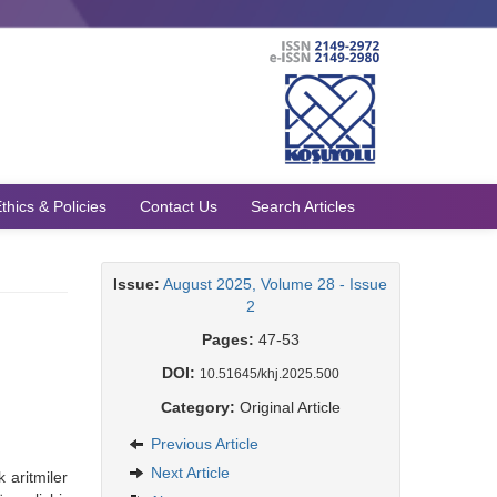
thics & Policies
Contact Us
Search Articles
Issue:
August 2025, Volume 28 - Issue
2
Pages:
47-53
DOI:
10.51645/khj.2025.500
Category:
Original Article
Previous Article
Next Article
 aritmiler