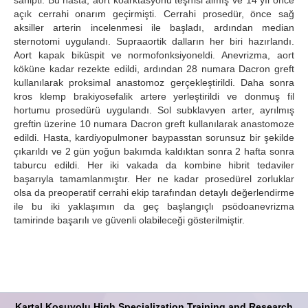
sahipti. Bu hasta, aort koarktasyonu teşhisi almış ve 14 yıl önce
açık cerrahi onarım geçirmişti. Cerrahi prosedür, önce sağ
aksiller arterin incelenmesi ile başladı, ardından median
sternotomi uygulandı. Supraaortik dalların her biri hazırlandı.
Aort kapak biküspit ve normofonksiyoneldi. Anevrizma, aort
köküne kadar rezekte edildi, ardından 28 numara Dacron greft
kullanılarak proksimal anastomoz gerçekleştirildi. Daha sonra
kros klemp brakiyosefalik artere yerleştirildi ve donmuş fil
hortumu prosedürü uygulandı. Sol subklavyen arter, ayrılmış
greftin üzerine 10 numara Dacron greft kullanılarak anastomoze
edildi. Hasta, kardiyopulmoner baypasstan sorunsuz bir şekilde
çıkarıldı ve 2 gün yoğun bakımda kaldıktan sonra 2 hafta sonra
taburcu edildi. Her iki vakada da kombine hibrit tedaviler
başarıyla tamamlanmıştır. Her ne kadar prosedürel zorluklar
olsa da preoperatif cerrahi ekip tarafından detaylı değerlendirme
ile bu iki yaklaşımın da geç başlangıçlı psödoanevrizma
tamirinde başarılı ve güvenli olabileceği gösterilmiştir.
Kartal Koşuyolu High Specialization Training and Research