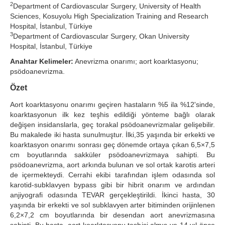
2
Department of Cardiovascular Surgery, University of Health
Search Articles
Sciences, Kosuyolu High Specialization Training and Research
Hospital, İstanbul, Türkiye
3
Department of Cardiovascular Surgery, Okan University
Hospital, İstanbul, Türkiye
Anahtar Kelimeler:
Anevrizma onarımı; aort koarktasyonu;
psödoanevrizma.
Özet
Aort koarktasyonu onarımı geçiren hastaların %5 ila %12'sinde,
koarktasyonun ilk kez teşhis edildiği yönteme bağlı olarak
değişen insidanslarla, geç torakal psödoanevrizmalar gelişebilir.
Bu makalede iki hasta sunulmuştur. İlki,35 yaşında bir erkekti ve
koarktasyon onarımı sonrası geç dönemde ortaya çıkan 6,5×7,5
cm boyutlarında sakküler psödoanevrizmaya sahipti. Bu
psödoanevrizma, aort arkında bulunan ve sol ortak karotis arteri
de içermekteydi. Cerrahi ekibi tarafından işlem odasında sol
karotid-subklavyen bypass gibi bir hibrit onarım ve ardından
anjiyografi odasında TEVAR gerçekleştirildi. İkinci hasta, 30
yaşında bir erkekti ve sol subklavyen arter bitiminden orijinlenen
6,2×7,2 cm boyutlarında bir desendan aort anevrizmasına