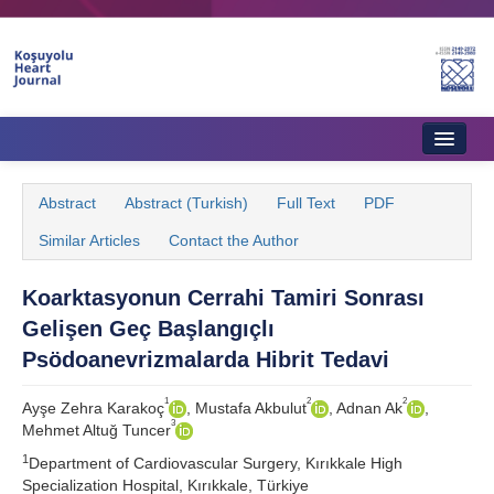
Home
Abstract
Abstract (Turkish)
Full Text
PDF
About Journal
Similar Articles
Contact the Author
Aims & Scope
Koarktasyonun Cerrahi Tamiri Sonrası
Editorial Board
Gelişen Geç Başlangıçlı
Instructions to Authors
Psödoanevrizmalarda Hibrit Tedavi
Instructions to Reviewers
1
2
2
Ayşe Zehra Karakoç
, Mustafa Akbulut
, Adnan Ak
,
3
Mehmet Altuğ Tuncer
Ethics & Policies
1
Department of Cardiovascular Surgery, Kırıkkale High
Contact Us
Specialization Hospital, Kırıkkale, Türkiye