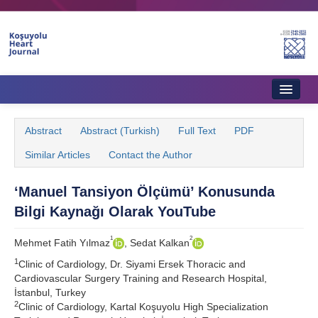
Home
Abstract
Abstract (Turkish)
Full Text
PDF
About Journal
Similar Articles
Contact the Author
Aims & Scope
‘Manuel Tansiyon Ölçümü’ Konusunda
Editorial Board
Bilgi Kaynağı Olarak YouTube
Instructions to Authors
1
2
Mehmet Fatih Yılmaz
, Sedat Kalkan
Instructions to Reviewers
1
Clinic of Cardiology, Dr. Siyami Ersek Thoracic and
Cardiovascular Surgery Training and Research Hospital,
Ethics & Policies
İstanbul, Turkey
2
Clinic of Cardiology, Kartal Koşuyolu High Specialization
Contact Us