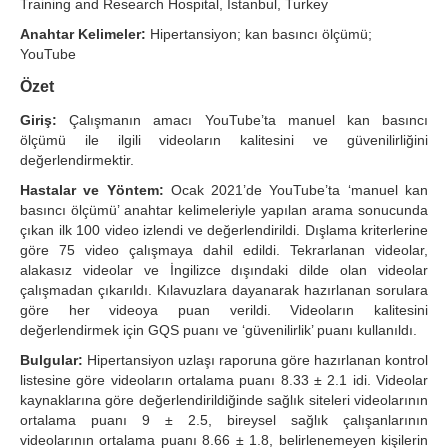
Training and Research Hospital, İstanbul, Turkey
Search Articles
Anahtar Kelimeler:
Hipertansiyon; kan basıncı ölçümü;
YouTube
Özet
Giriş:
Çalışmanın amacı YouTube’ta manuel kan basıncı
ölçümü ile ilgili videoların kalitesini ve güvenilirliğini
değerlendirmektir.
Hastalar ve Yöntem:
Ocak 2021’de YouTube’ta ‘manuel kan
basıncı ölçümü’ anahtar kelimeleriyle yapılan arama sonucunda
çıkan ilk 100 video izlendi ve değerlendirildi. Dışlama kriterlerine
göre 75 video çalışmaya dahil edildi. Tekrarlanan videolar,
alakasız videolar ve İngilizce dışındaki dilde olan videolar
çalışmadan çıkarıldı. Kılavuzlara dayanarak hazırlanan sorulara
göre her videoya puan verildi. Videoların kalitesini
değerlendirmek için GQS puanı ve ‘güvenilirlik’ puanı kullanıldı.
Bulgular:
Hipertansiyon uzlaşı raporuna göre hazırlanan kontrol
listesine göre videoların ortalama puanı 8.33 ± 2.1 idi. Videolar
kaynaklarına göre değerlendirildiğinde sağlık siteleri videolarının
ortalama puanı 9 ± 2.5, bireysel sağlık çalışanlarının
videolarının ortalama puanı 8.66 ± 1.8, belirlenemeyen kişilerin