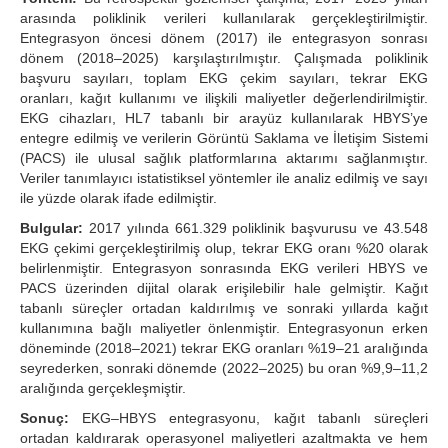
arasında poliklinik verileri kullanılarak gerçekleştirilmiştir.
Entegrasyon öncesi dönem (2017) ile entegrasyon sonrası
dönem (2018–2025) karşılaştırılmıştır. Çalışmada poliklinik
başvuru sayıları, toplam EKG çekim sayıları, tekrar EKG
oranları, kağıt kullanımı ve ilişkili maliyetler değerlendirilmiştir.
EKG cihazları, HL7 tabanlı bir arayüz kullanılarak HBYS’ye
entegre edilmiş ve verilerin Görüntü Saklama ve İletişim Sistemi
(PACS) ile ulusal sağlık platformlarına aktarımı sağlanmıştır.
Veriler tanımlayıcı istatistiksel yöntemler ile analiz edilmiş ve sayı
ile yüzde olarak ifade edilmiştir.
Bulgular:
2017 yılında 661.329 poliklinik başvurusu ve 43.548
EKG çekimi gerçekleştirilmiş olup, tekrar EKG oranı %20 olarak
belirlenmiştir. Entegrasyon sonrasında EKG verileri HBYS ve
PACS üzerinden dijital olarak erişilebilir hale gelmiştir. Kağıt
tabanlı süreçler ortadan kaldırılmış ve sonraki yıllarda kağıt
kullanımına bağlı maliyetler önlenmiştir. Entegrasyonun erken
döneminde (2018–2021) tekrar EKG oranları %19–21 aralığında
seyrederken, sonraki dönemde (2022–2025) bu oran %9,9–11,2
aralığında gerçekleşmiştir.
Sonuç:
EKG–HBYS entegrasyonu, kağıt tabanlı süreçleri
ortadan kaldırarak operasyonel maliyetleri azaltmakta ve hem