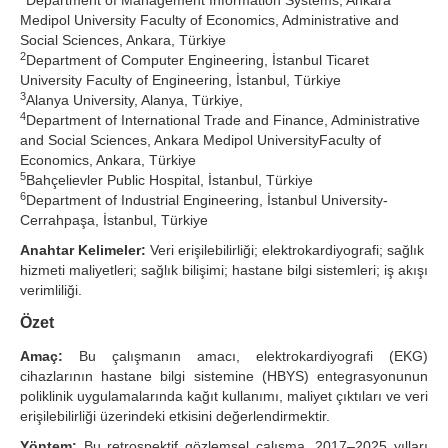
Department of Management Information Systems, Ankara
Medipol University Faculty of Economics, Administrative and
Search Articles
Social Sciences, Ankara, Türkiye
2
Department of Computer Engineering, İstanbul Ticaret
University Faculty of Engineering, İstanbul, Türkiye
3
Alanya University, Alanya, Türkiye,
4
Department of International Trade and Finance, Administrative
and Social Sciences, Ankara Medipol UniversityFaculty of
Economics, Ankara, Türkiye
5
Bahçelievler Public Hospital, İstanbul, Türkiye
6
Department of Industrial Engineering, İstanbul University-
Cerrahpaşa, İstanbul, Türkiye
Anahtar Kelimeler:
Veri erişilebilirliği; elektrokardiyografi; sağlık
hizmeti maliyetleri; sağlık bilişimi; hastane bilgi sistemleri; iş akışı
verimliliği.
Özet
Amaç:
Bu çalışmanın amacı, elektrokardiyografi (EKG)
cihazlarının hastane bilgi sistemine (HBYS) entegrasyonunun
poliklinik uygulamalarında kağıt kullanımı, maliyet çıktıları ve veri
erişilebilirliği üzerindeki etkisini değerlendirmektir.
Yöntem:
Bu retrospektif gözlemsel çalışma, 2017–2025 yılları