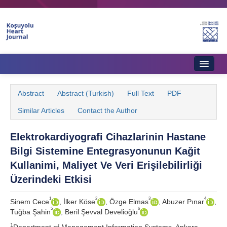
Home
Abstract
Abstract (Turkish)
Full Text
PDF
About Journal
Similar Articles
Contact the Author
Aims & Scope
Elektrokardiyografi Cihazlarinin Hastane
Editorial Board
Bilgi Sistemine Entegrasyonunun Kağit
Instructions to Authors
Kullanimi, Maliyet Ve Veri Erişilebilirliği
Üzerindeki Etkisi
Instructions to Reviewers
1
2
3
4
Sinem Cece
, İlker Köse
, Özge Elmas
, Abuzer Pınar
,
Ethics & Policies
5
6
Tuğba Şahin
, Beril Şevval Develioğlu
Contact Us
1